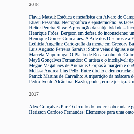
2018
Flávia Matsui
:
Estética e metafísica em Álvaro de Camp
Eliseu Pessanha
:
Necropolítica e epistemicídio: as face
Heitor Pereira Silva
:
A produção da subjetividade – in
Henrique Fróes
:
Bergson em defesa do inconsciente: um
Henrique Gomes Guimarães
:
A Arte dos Discuros e a E
Lethícia Angelim
:
Cartografia da mente em Gregory Ba
Luis Augusto Ferreira Saraiva
:
Sobre veias d’águas e se
Marcela Mapurunga
:
O Platão de Rosa: a obra de Guim
Mayã Gonçalves Fernandes
:
O artista e o inteligível: t
Megue Magalhães de Andrade
:
Corpos à margem e o
e
Melissa Andrea Lins Peliz
:
Entre direito e democracia: 
Patrick Martins de Carvalho
:
A tripartição da máscara d
Pedro Ivo de Alcântara
:
Razão, poder, erro e justiça: 
2017
Alex Gonçalves Pin
:
O circuito do poder: soberania 
Herisson Cardoso Fernandes
:
Elementos para uma onto