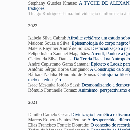
Stephany Guedes Krause:
A TYCHE DE ALEXANDRE
tradições
Thiago Rodrigues Lima:
Individuação e informação à lu
2022
Izabela Silva Cabral:
Afrodite
zeídōros
: um estudo sobr
Maicom Souza e Silva:
Epistemologia do corpo negro:
Mateus Raynner André de Souza:
Desracialização a part
Felipe Inácio Zanchet Magalhães:
Arendt, Paulo e a Qu
Cleiton da Silva Dantas:
Da Teoria Racial na Antropol
André Capistrano Gama Santana:
Epicteto e Laozi: par
Antônio Sérgio Borba Cangiano:
A Construção da Subj
Bárbara Natália Honorato de Sousa:
Cartografia filos
meio da educação.
Isaac Mesquita Jordão Sassi:
Desmoralizando a democra
Rômulo Fontinelle Tomaz:
Animismo, perspectivismo e 
2021
Danillo Camelo Cesar:
Divinização hermética e discurs
Marcos Roberto Santos Pereira:
A desapercebida difere
Elias Francisco Fontele Dourado:
O
conceito de record