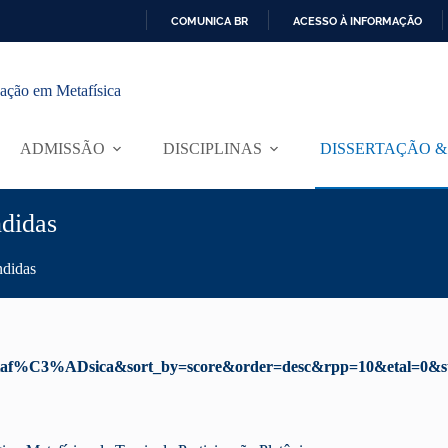
COMUNICA BR
ACESSO À INFORMAÇÃO
I
R
P
ação em Metafísica
A
R
A
ADMISSÃO
DISCIPLINAS
DISSERTAÇÃO &
O
C
O
N
ndidas
T
E
Ú
ndidas
D
O
y=Metaf%C3%ADsica&sort_by=score&order=desc&rpp=10&etal=0&s