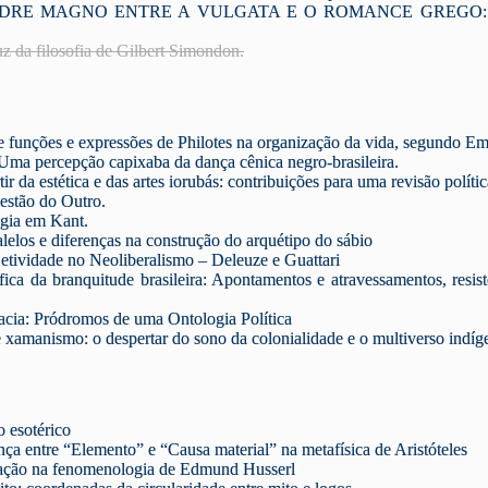
 MAGNO ENTRE A VULGATA E O ROMANCE GREGO: Um estudo
z da filosofia de Gilbert
Simondon
.
e funções e expressões de Philotes na organização da vida, segundo E
 Uma percepção capixaba d
a
dança cênica negro-brasileira.
ir da estética e das artes iorubás: contribuições para uma revisão polític
estão do Outro.
ogia em Kant.
alelos e diferenças na construção do arquétipo do sábio
etividade no Neoliberalismo – Deleuze e Guattari
ófica da branquitude brasileira: Apontamentos e atravessamentos, resistê
cia: Pródromos de uma Ontologia Política
xamanismo: o despertar do sono da colonialidade e o multiverso indíg
o esotérico
nça entre “Elemento” e “Causa material” na metafísica de Aristóteles
ação
na
fenomenologia
de Edmund Husserl