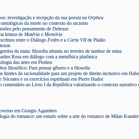
os: investigação e recepção da sua poesia na
Orpheu
s ontológicas da morte no contexto do racismo
cursões pelo pensamento de Deleuze
a leitura de
Matéria e Memória
scritura entre o Diálogo
Fedro
e a
Carta VII
de Platão
teson
gredos da mata: filosofia ubuntu no terreiro de tambor de mina
arães Rosa em diálogo com a metafísica platônica
ipologia das artes em Plotino
thos
filosófico: Para pensar gênero e a filosofia
os limites da racionalidade para um projeto de direito inclusivo em Hab
e Sócrates e os exercícios espirituais em Pierre Hadot
Um comentário ao Livro I da
República
valorizando o contexto narrativo
e governo em Giorgio Agamben
logia do romance: um estudo sobre a arte do romance de Milan Kunder