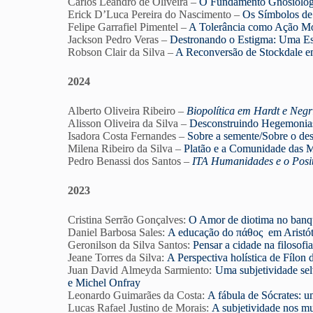
Carlos Leandro de Oliveira –
O Fundamento Gnosiológic
Erick D’Luca Pereira do Nascimento –
Os Símbolos de 
Felipe Garrafiel Pimentel –
A Tolerância como Ação Mora
Jackson Pedro Veras –
Destronando o Estigma: Uma Est
Robson Clair da Silva –
A Reconversão de Stockdale e
2024
Alberto Oliveira Ribeiro –
Biopolítica em Hardt e Negr
Alisson Oliveira da Silva –
Desconstruindo Hegemonias
Isadora Costa Fernandes –
Sobre a semente/Sobre o dese
Milena Ribeiro da Silva –
Platão e a Comunidade das Mu
Pedro Benassi dos Santos –
ITA Humanidades e o Posit
2023
Cristina Serrão Gonçalves:
O Amor de
d
iotima
no banqu
Daniel Barbosa Sales:
A educação do πάθος em Aristót
Geronilson da Silva Santos:
Pensar a cidade na filosofi
Jeane Torres da Silva:
A Perspectiva holística de
Fílon
d
Juan David Almeyda Sarmiento:
Uma subjetividade se
e Michel Onfray
Leonardo Guimarães da Costa:
A fábula de Sócrates: u
Lucas Rafael Justino de Morais:
A subjetividade nos mu