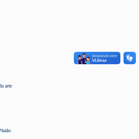
a arte
Platão