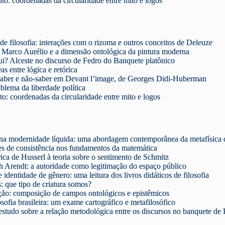
ito: coordenadas da circularidade entre mito e logos
 de filosofia: interações com o rizoma e outros conceitos de Deleuze
 Marco Aurélio e a dimensão ontológica da pintura moderna
ui? Alceste no discurso de Fedro do Banquete platônico
s entre lógica e retórica
saber e não-saber em Devant l’image, de Georges Didi-Huberman
blema da liberdade política
to: coordenadas da circularidade entre mito e logos
a na modernidade líquida: uma abordagem contemporânea da metafísica d
 de consistência nos fundamentos da matemática
ca de Husserl à teoria sobre o sentimento de Schmitz
h Arendt: a autoridade como legitimação do espaço público
 identidade de gênero: uma leitura dos livros didáticos de filosofia
: que tipo de criatura somos?
ação: composição de campos ontológicos e epistêmicos
osofia brasileira: um exame cartográfico e metafilosófico
studo sobre a relação metodológica entre os discursos no banquete de 