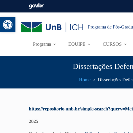
Abrir a barra de ferramentas
Programa de Pós-Gradu
Programa
EQUIPE
CURSOS
Dissertações Defe
Home
Dissertações Defe
https://repositorio.unb.br/simple-search?quer
2025