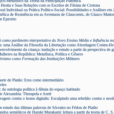
o-Metafísico da Teoria da Participação Platônica.
Hestia e Suas Relações com os Escritos de Filolau de Crotona
l Individual ou Prática Político-Social: Possibilidades e Análises em 
ética de Resistência em as Aventuras de Glaucomix, de Glauco Mattos
m Epicteto
i como parâmetro interpretativo do Novo Ensino Médio e Influência no
: uma Análise da Filosofia da Libertação como Abordagem Contra-He
nvolvimento da criança: tradução e estudo a partir da perspectiva de 
lheres na República: Metafísica, Política e Gênero
ivismo como Formação das Instituições Militares
ete de Platão: Eros como intermediário
eles
a: da ontologia política à fábula do espaço habitado
e Alexandria:
Therapeía
e Areté
lvagem contra o homo digitalis: Esculpindo uma rebelião contra o ne
m estudo das últimas palavras de Sócrates no Fédon de Platão
ndos semióticos de Haruki Murakami: leitura a partir da teoria de C. S.