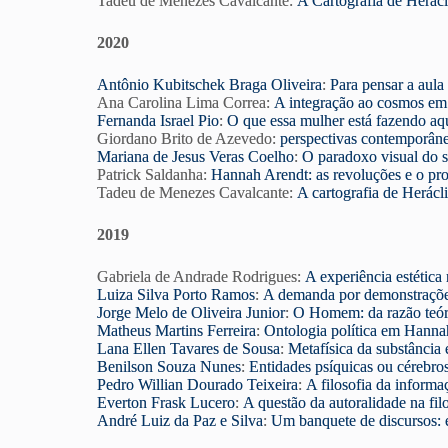
Tadeu de Menezes Cavalcante:
A Cartografia de Herácl
2020
Antônio Kubitschek Braga Oliveira
:
Para pensar a aula
Ana Carolina Lima Correa:
A integração ao cosmos em
Fernanda Israel Pio
:
O que essa mulher está fazendo aq
Giordano Brito de Azevedo:
perspectivas contemporânea
Mariana de Jesus Veras Coelho
:
O paradoxo visual do 
Patrick Saldanha:
Hannah Arendt: as revoluções e o pro
Tadeu de Menezes Cavalcante:
A cartografia de Herácli
2019
Gabriela de Andrade Rodrigues:
A experiência estétic
Luiza Silva Porto Ramos
:
A demanda por demonstrações
Jorge Melo de Oliveira Junior
:
O Homem: da razão teóri
Matheus Martins Ferreira
:
Ontologia política em Hanna
Lana Ellen Tavares de Sousa
:
Metafísica da substância e
Benilson Souza Nunes
:
Entidades psíquicas ou cérebros
Pedro Willian Dourado Teixeira
:
A filosofia da inform
Everton Frask Lucero
:
A questão da autoralidade na fil
André Luiz da Paz e Silva
:
Um banquete de discursos: e